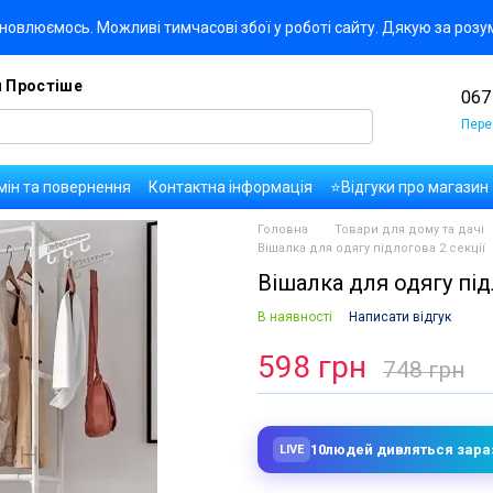
новлюємось. Можливі тимчасові збої у роботі сайту. Дякую за розу
я Простіше
067
Пере
мін та повернення
Контактна інформація
⭐Відгуки про магазин
да користувача
Правила публікації коментарів та відгуків
Оплат
Головна
Товари для дому та дачі
Вішалка для одягу підлогова 2 секції
Вішалка для одягу під
В наявності
Написати відгук
598 грн
748 грн
10
людей дивляться зара
LIVE