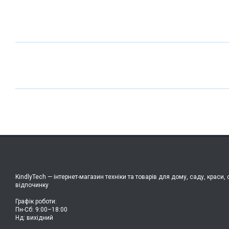
KindlyTech — інтернет-магазин техніки та товарів для дому, саду, краси, 
відпочинку
Графік роботи:
Пн-Сб: 9:00–18:00
Нд: вихідний