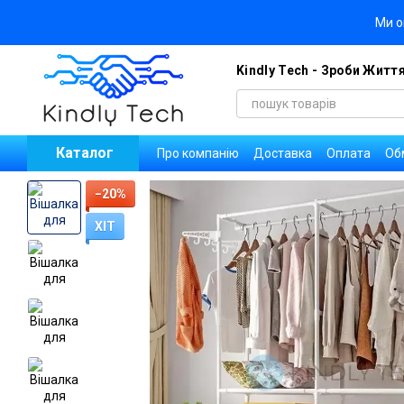
Перейти до основного контенту
Ми о
Kindly Tech - Зроби Житт
Каталог
Про компанію
Доставка
Оплата
Об
Блог
Договір публічної оферти
Уго
Новини
Вакансії компанії
−20%
ХІТ