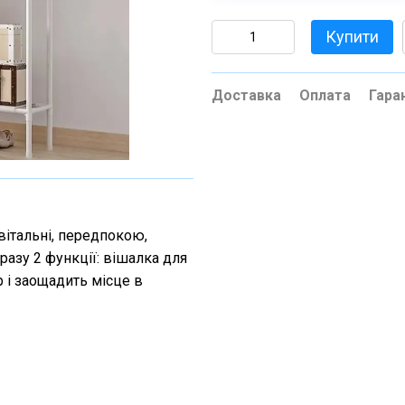
Купити
Доставка
Оплата
Гара
вітальні, передпокою,
дразу 2 функції: вішалка для
р і заощадить місце в