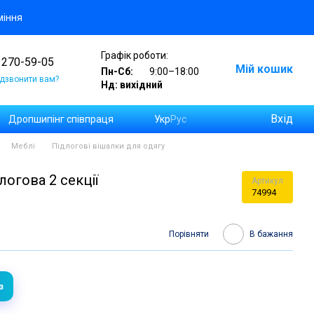
міння
Графік роботи:
 270-59-05
Мій кошик
Пн-Сб:
9:00–18:00
дзвонити вам?
Нд: вихідний
Вхід
Дропшипінг співпраця
Укр
Рус
а замовлень на Новій Пошті
Меблі
Підлогові вішалки для одягу
логова 2 секції
Артикул
74994
Порівняти
В бажання
з