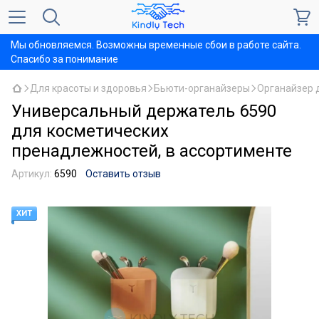
Мы обновляемся. Возможны временные сбои в работе сайта.
Спасибо за понимание
Для красоты и здоровья
Бьюти-органайзеры
Органайзер 
Универсальный держатель 6590
для косметических
пренадлежностей, в ассортименте
Артикул:
6590
Оставить отзыв
ХИТ