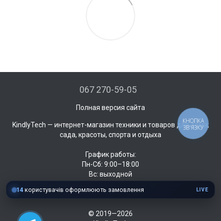
067 270-59-05
Полная версия сайта
КНОПКА
KindlyTech — интернет-магазин техники и товаров для дома,
ЗВ'ЯЗКУ
сада, красоты, спорта и отдыха
График работы:
Пн-Сб: 9:00–18:00
Вс: выходной
14
користувачів оформлюють замовлення
LIVE
© 2019—2026