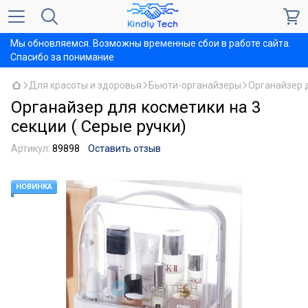
Мы обновляемся. Возможны временные сбои в работе сайта.
Спасибо за понимание
Для красоты и здоровья
Бьюти-органайзеры
Органайзер 
Органайзер для косметики на 3
секции ( Серые ручки)
Артикул:
89898
Оставить отзыв
НОВИНКА