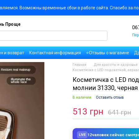
вляемся. Возможны временные сбои в работе сайта. Спасибо за п
знь Проще
06
Пер
н и возврат
Контактная информация
⭐Отзывы о магазине
Др
ользовательское соглашение
Правила публикации комментарие
Главная
Для красоты и здоровья
сти
Вакансии компании
Косметичка с LED подсветкой, зерка
Косметичка с LED под
молнии 31330, черная
В наличии
Оставить отзыв
513 грн
641 грн
12
человек сейчас смотр
LIVE