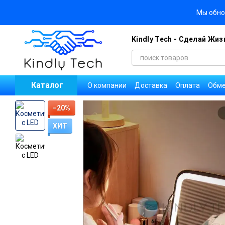
Перейти к основному контенту
Мы обно
Kindly Tech - Сделай Жи
Каталог
О компании
Доставка
Оплата
Обме
Блог
Договор публичной оферты
П
Оплата заказов на Новой Почте
Ново
−20%
ХИТ