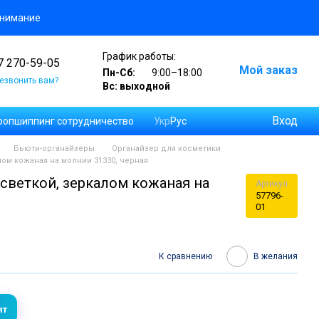
онимание
График работы:
7 270-59-05
Мой заказ
Пн-Сб:
9:00–18:00
езвонить вам?
Вс: выходной
Вход
опшиппинг сотрудничество
Укр
Рус
в и отзывов
Бьюти-органайзеры
Органайзер для косметики
лом кожаная на молнии 31330, черная
светкой, зеркалом кожаная на
Артикул
57796-
01
К сравнению
В желания
ят