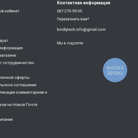
Контактная информация
ый кабинет
067 270-59-05
Перезвонить вам?
kindlytech.info@gmail.com
врат
Мы в соцсетях
 информация
магазине
г сотрудничество
КНОПКА
ЗВ'ЯЗКУ
бличной оферты
льское соглашение
ликации комментариев и
зов на Новой Почте
мпании