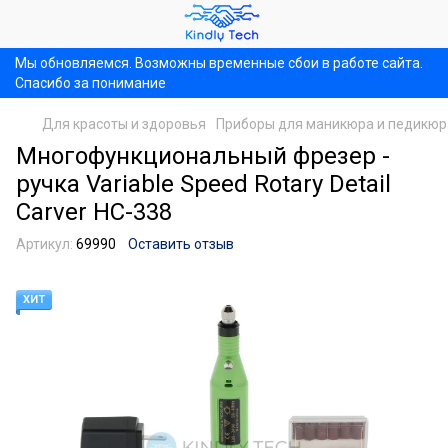
Мы обновляемся. Возможны временные сбои в работе сайта.
Спасибо за понимание
Для красоты и здоровья
Приборы для маникюра и педикюр
Многофункциональный фрезер -
ручка Variable Speed Rotary Detail
Carver HC-338
Артикул:
69990
Оставить отзыв
ХИТ