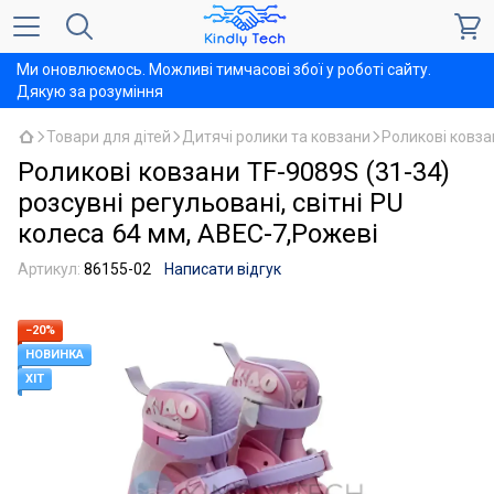
Ми оновлюємось. Можливі тимчасові збої у роботі сайту.
Дякую за розуміння
Товари для дітей
Дитячі ролики та ковзани
Роликові ковзан
Роликові ковзани TF-9089S (31-34)
розсувні регульовані, світні PU
колеса 64 мм, ABEC-7,Рожеві
Артикул:
86155-02
Написати відгук
−20%
НОВИНКА
ХІТ