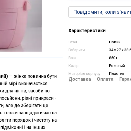
Повідомити, коли з'яви
Характеристики
Стан
Новий
Габарити
34 х 27 х 38.
Вага
850 г
Колір
Рожевий
Матеріал корпусу
Пластик
вий)
— жінка повинна бути
Доставка
Оплата
Гара
чній мірі визначається
и для нігтів, засоби по
лосьйони, різні прикраси -
и, але де зберігати це
 тільки заощадити час на
регти порядок і чистоту на
 підвіконні і на інших