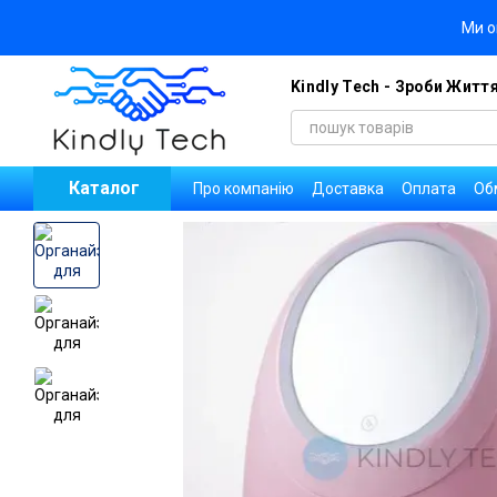
Перейти до основного контенту
Ми о
Kindly Tech - Зроби Житт
Каталог
Про компанію
Доставка
Оплата
Об
Блог
Договір публічної оферти
Уго
Новини
Вакансії компанії