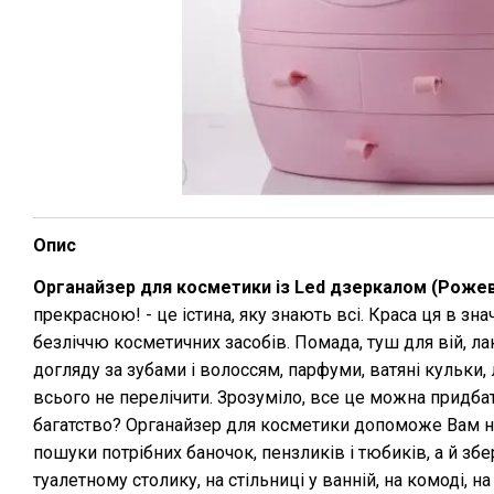
Опис
Органайзер для косметики із Led дзеркалом (Роже
прекрасною! - це істина, яку знають всі. Краса ця в зна
безліччю косметичних засобів. Помада, туш для вій, лак
догляду за зубами і волоссям, парфуми, ватяні кульки, 
всього не перелічити. Зрозуміло, все це можна придбат
багатство? Органайзер для косметики допоможе Вам не
пошуки потрібних баночок, пензликів і тюбиків, а й збе
туалетному столику, на стільниці у ванній, на комоді, на