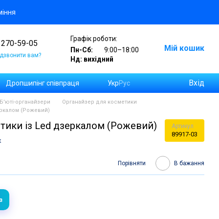
міння
Графік роботи:
 270-59-05
Мій кошик
Пн-Сб:
9:00–18:00
дзвонити вам?
Нд: вихідний
Вхід
Дропшипінг співпраця
Укр
Рус
а замовлень на Новій Пошті
Б'юті-органайзери
Органайзер для косметики
еркалом (Рожевий)
тики із Led дзеркалом (Рожевий)
Артикул
89917-03
к
Порівняти
В бажання
з