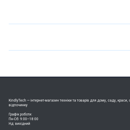
KindlyTech — інтернет-магазин техніки та товарів для дому, саду, краси, 
відпочинку
Графік роботи:
Пн-Сб: 9:00–18:00
Нд: вихідний