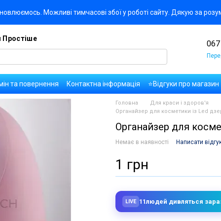
новлюємось. Можливі тимчасові збої у роботі сайту. Дякую за розу
я Простіше
067
Пере
мін та повернення
Контактна інформація
⭐Відгуки про магазин
да користувача
Правила публікації коментарів та відгуків
Оплат
Головна
Для краси і здоров'я
Органайзер для косметики із Led дз
Органайзер для косме
Немає в наявності
Написати відгу
1 грн
11
людей дивляться зара
LIVE