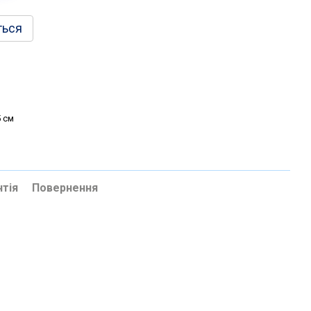
ться
5 см
нтія
Повернення