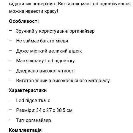
відкритих поверхнях. Він також має Led підсвічування, 
можна навести красу!
Особливості
:
Зручний у користуванні органайзер
Не займає багато місця
Дуже місткий великий відсік
Має яскраву Led підсвітку
Дзеркало високої чіткості
Виготовлений з високоякісного матеріалу.
Характеристики
:
Led підсвітка: є
Разміри: 34 х 27 х 38.5 см
Тип: органайзер.
Комплектація
: