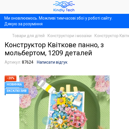
Ми оновлюємось. Можливі тимчасові збої у роботі сайту.
Дякую за розуміння
Товари для дітей
Конструктори і мозаїки
Конструктор Квіт
Конструктор Квіткове панно, з
мольбертом, 1209 деталей
Артикул:
87624
Написати відгук
−20%
НОВИНКА
ЕКСКЛЮЗИВ