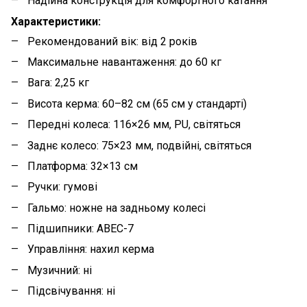
Надійна конструкція для комфортного катання
Характеристики:
Рекомендований вік: від 2 років
Максимальне навантаження: до 60 кг
Вага: 2,25 кг
Висота керма: 60–82 см (65 см у стандарті)
Передні колеса: 116×26 мм, PU, світяться
Заднє колесо: 75×23 мм, подвійні, світяться
Платформа: 32×13 см
Ручки: гумові
Гальмо: ножне на задньому колесі
Підшипники: ABEC-7
Управління: нахил керма
Музичний: ні
Підсвічування: ні