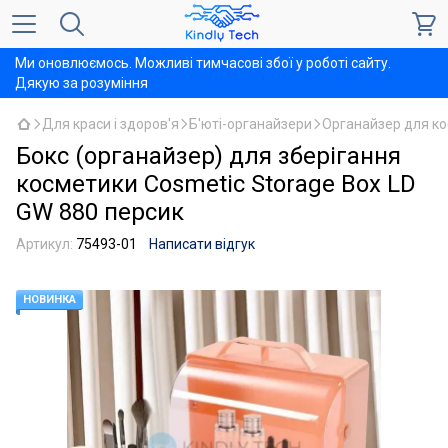
Ми оновлюємось. Можливі тимчасові збої у роботі сайту.
Дякую за розуміння
Для краси і здоров'я
Б'юті-органайзери
Органайзер для к
Бокс (органайзер) для зберігання
косметики Cosmetic Storage Box LD
GW 880 персик
Артикул:
75493-01
Написати відгук
НОВИНКА