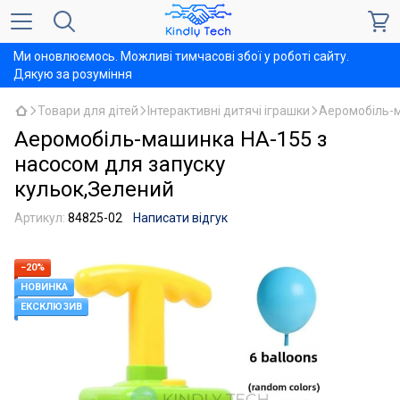
Ми оновлюємось. Можливі тимчасові збої у роботі сайту.
Дякую за розуміння
Товари для дітей
Інтерактивні дитячі іграшки
Аеромобіль-м
Аеромобіль-машинка HA-155 з
насосом для запуску
кульок,Зелений
Артикул:
84825-02
Написати відгук
−20%
НОВИНКА
ЕКСКЛЮЗИВ